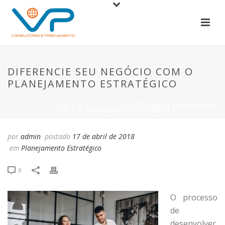
DIFERENCIE SEU NEGÓCIO COM O
PLANEJAMENTO ESTRATÉGICO
INÍCIO
/
PLANEJAMENTO ESTRATÉGICO
/ DIFERENCIE SEU NEGÓCIO
COM O PLANEJAMENTO ESTRATÉGICO
por
admin
postado
17 de abril de 2018
em
Planejamento Estratégico
0
O processo
de
desenvolver